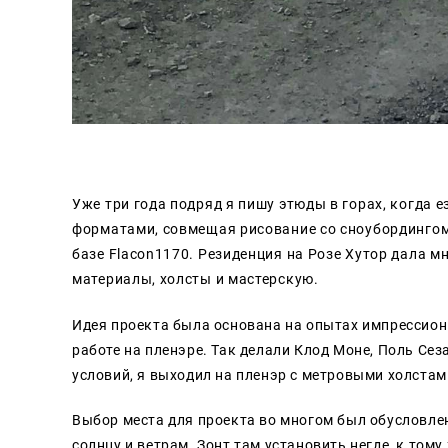
Уже три года подряд я пишу этюды в горах, когда
форматами, совмещая рисование со сноубордингом.
базе Flacon1170. Резиденция на Розе Хутор дала 
материалы, холсты и мастерскую.
Идея проекта была основана на опытах импрессиони
работе на пленэре. Так делали Клод Моне, Поль Сез
условий, я выходил на пленэр с метровыми холстами
Выбор места для проекта во многом был обусловлен
солнцу и ветрам. Зонт там установить негде, к тому