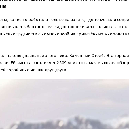
еня.
оты, какие-то работали только на закате, где-то мешали совр
зарисовывал в блокноте, взгляд останавливала только эта ска
и некие трудности с компоновкой на привезённых мне холстах
нал наконец название этого пика: Каменный Столб. Эта горна
азе. Её высота составляет 2509 м, и это самая высокая обзо
той горой явно нашли друг друга!