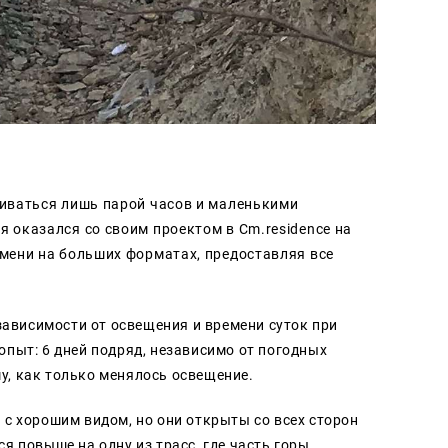
чиваться лишь парой часов и маленькими
 оказался со своим проектом в Сm.residence на
емени на больших форматах, предоставляя все
зависимости от освещения и времени суток при
 опыт: 6 дней подряд, независимо от погодных
му, как только менялось освещение.
с хорошим видом, но они открыты со всех сторон
ся повыше на одну из трасс, где часть горы