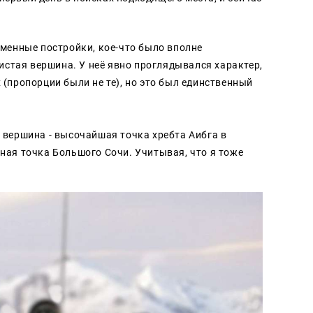
еменные постройки, кое-что было вполне
листая вершина. У неё явно проглядывался характер,
 (пропорции были не те), но это был единственный
я вершина - высочайшая точка хребта Аибга в
рная точка Большого Сочи. Учитывая, что я тоже