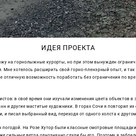
ИДЕЯ ПРОЕКТА
 езжу на горнолыжные курорты, но при этом вынужден ограни
 Мне хотелось расширить свой горно-пленэрный опыт, и так я
мне отличную возможность поработать без ограничения по вр
стов: в своё время они изучали изменения цвета объектов в 
анн и другие маститые художники. В горах Сочи я повторил их
, и писал выбранный вид, переходя от одного холста к друго
 погодой. На Розе Хутор были классные смотровые площадки 
 же сильные ветра однозначно сдули бы его. Поэтому я забрал