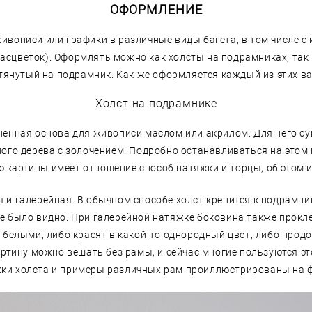
ОФОРМЛЕНИЕ
ивописи или графики в различные виды багета, в том числе с
сцветок). Оформлять можно как холсты на подрамниках, так 
атянутый на подрамник. Как же оформляется каждый из этих в
Холст на подрамнике
ненная основа для живописи маслом или акрилом. Для него с
ого дерева с золочением. Подробно останавливаться на этом 
 картины имеет отношение способ натяжки и торцы, об этом и
и галерейная. В обычном способе холст крепится к подрамник
е было видно. При галерейной натяжке боковина также прокле
т белыми, либо красят в какой-то однородный цвет, либо прод
артину можно вешать без рамы, и сейчас многие пользуются э
жки холста и примеры различных рам проиллюстрированы на 