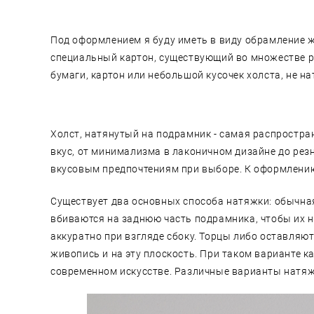
Под оформлением я буду иметь в виду обрамление ж
специальный картон, существующий во множестве ра
бумаги, картон или небольшой кусочек холста, не н
Холст, натянутый на подрамник - самая распростра
вкус, от минимализма в лаконичном дизайне до резн
вкусовым предпочтениям при выборе. К оформлению
Существует два основных способа натяжки: обычная 
вбиваются на заднюю часть подрамника, чтобы их н
аккуратно при взгляде сбоку. Торцы либо оставляю
живопись и на эту плоскость. При таком варианте к
современном искусстве. Различные варианты натя