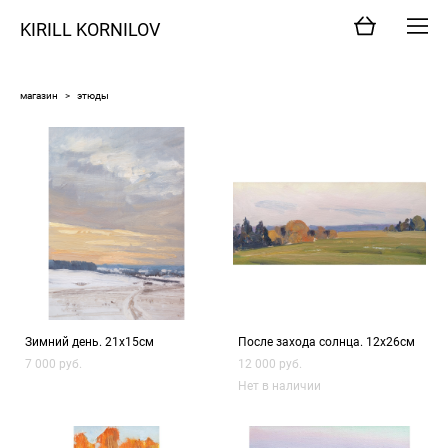
KIRILL KORNILOV
магазин
>
этюды
Зимний день. 21х15см
После захода солнца. 12х26см
7 000 pуб.
12 000 pуб.
Нет в наличии