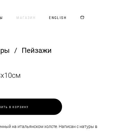
ТЫ
МАГАЗИН
ENGLISH
оры
/
Пейзажи
3х10см
ВИТЬ В КОРЗИНУ
нный на итальянском холсте. Написан с натуры в