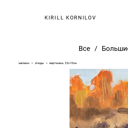
KIRILL KORNILOV
Все
/
Больши
магазин
>
этюды
>
вертикаль. 23х10см