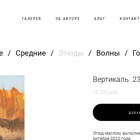
ГАЛЕРЕЯ
ОБ АВТОРЕ
БЛОГ
КОНТАК
е
/
Средние
/
Этюды
/
Волны
/
Г
Вертикаль. 2
10 000 pуб.
ДОБА
Этюд маслом, выполне
октябре 2022 года.