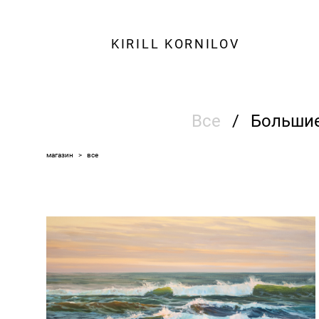
KIRILL KORNILOV
Все
/
Больши
магазин
>
все