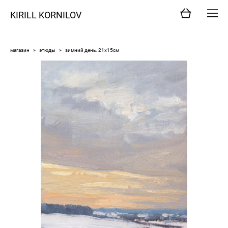
KIRILL KORNILOV
магазин
>
этюды
>
зимний день. 21х15см