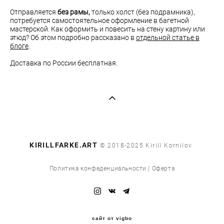
Отправляется
без рамы,
только холст (без подрамника),
потребуется самостоятельное оформление в багетной
мастерской. Как оформить и повесить на стену картину или
этюд? Об этом подробно рассказано в
отдельной статье в
блоге
.
Доставка по России бесплатная.
​KIRILLFARKE.ART
© 2018-2025 Kirill Kornilov
Политика конфеденциальности
|
Оферта
сайт от vigbo